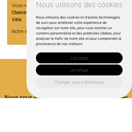
Nous utilisons des cookies
Chez Côté Cheminées
,
notre but c'est de fournir des
cheminées
uniques et à votre image, qui dépasse
Nous utilisons des cookies et d'autres technologies
toutes vos attentes. Alors, ne laissez pas votre
de suivi pour améliorer votre expérience de
navigation sur notre site, pour vous montrer un
projet...
contenu personnalisé et des publicités ciblées, pour
analyser le trafic de notre site et pour comprendre la
provenance de nos visiteurs.
J'accepte
Je refuse
Contactez nous
Changer mes préférences
Nous nous engageons à vous répondre dans les
plus brefs délais !
Prénom*