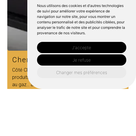
Nous utilisons des cookies et d'autres technologies
de suivi pour améliorer votre expérience de
navigation sur notre site, pour vous montrer un
contenu personnalisé et des publicités ciblées, pour
analyser le trafic de notre site et pour comprendre la
provenance de nos visiteurs.
J'accepte
Cheminée éthanol
Je refuse
Côté Cheminées
est votre expert de cheminée
Changer mes préférences
éthanol
à Redon.
Nos professionnels qualifiés
sauront vous expliquer les avantages et le bon
fonctionnement deschemi...