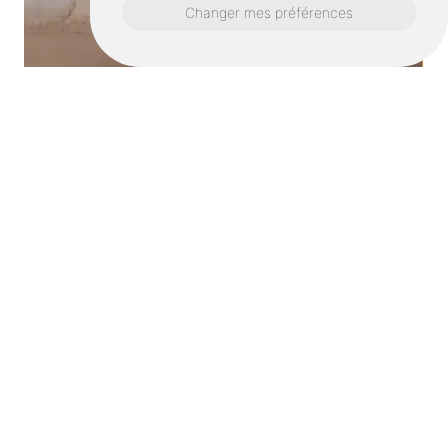
Changer mes préférences
Cheminées gaz
Notre entreprise
Côté Cheminées
spécialisée en
cheminée à gaz intervient chez vous à
Dinan.
Nous
sommes à votre service pour prendre en charge
tous vos pro...
Un projet à Dinan?
Contactez nous