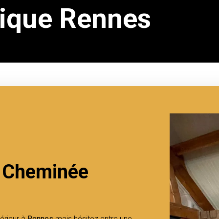
rique Rennes
n Cheminée
érieur à
Rennes
mais hésitez entre une