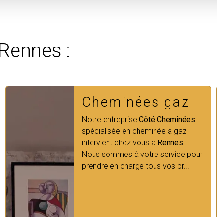
 Rennes :
Cheministe
Vous recherchez un
Cheministe,
l'entreprise
Côté Cheminées
est à
votre disposition sur le secteur de
Rennes.
Notre équipe de p...