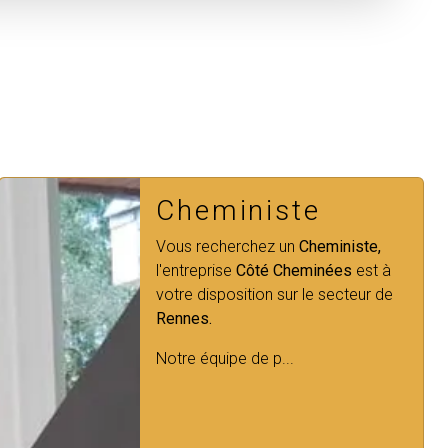
Poêles
Vous avez besoin d'une ambiance
chaleureuse et élégante chez vous
pour cet hiver à
Rennes
?
Côté
Cheminées
est votre partenaire de
confiance pour les cheminées ...