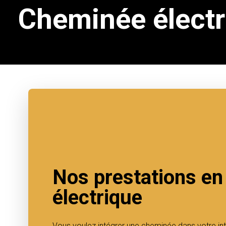
Cheminée élect
Nos prestations e
électrique
Vous voulez intégrer une cheminée dans votre int