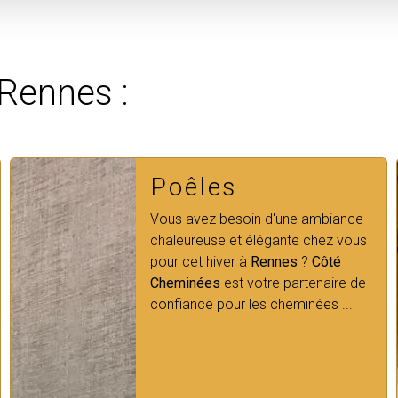
 Rennes :
Cheminée bois
Côté Cheminées vous propose une
diversité de produits comme des
cheminées bois, électriques, au
gaz… ainsi que des poêles et des
équipements extérieur pour vos
logement dans les alentours ...