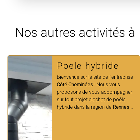
Nos autres activités à
Poêles
Vous avez besoin d'une ambiance
chaleureuse et élégante chez vous
pour cet hiver à
Rennes
?
Côté
Cheminées
est votre partenaire de
confiance pour les cheminées ...