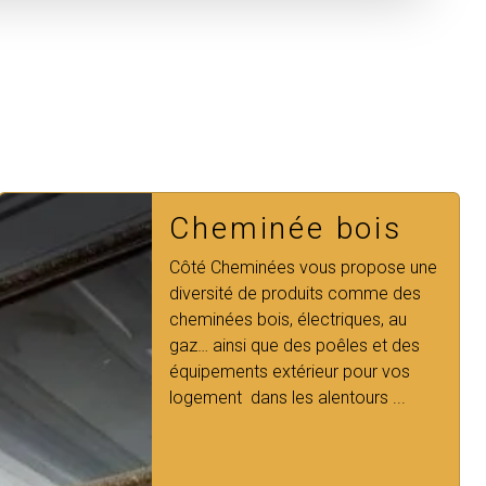
Cheministe
Vous recherchez un
Cheministe,
l'entreprise
Côté Cheminées
est à
votre disposition sur le secteur de
Rennes.
Notre équipe de p...