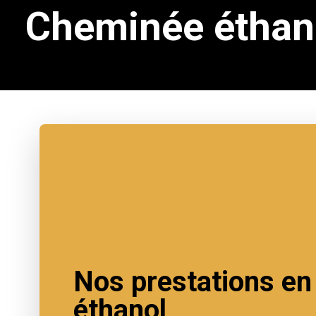
Cheminée éthan
Nos prestations e
éthanol