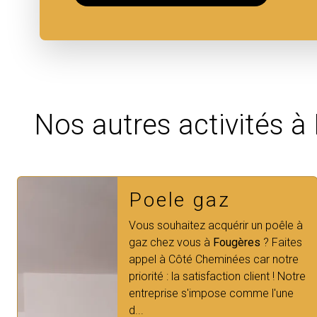
Nos autres activités à
Poele bois
Vous recherchez un poêle à bois
dans les alentours de
Fougères
?
Vous avez raison car le poêle à
bois permet de de diminuer sa
facture d'énergie car le
bois est...