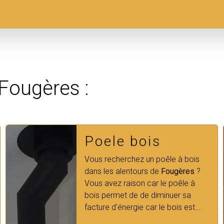
 Fougères :
Cheminées gaz
Notre entreprise
Côté Cheminées
spécialisée en cheminée à gaz
intervient chez vous à
Fougères.
Nous sommes à votre service pour
prendre en charge tous vos ...