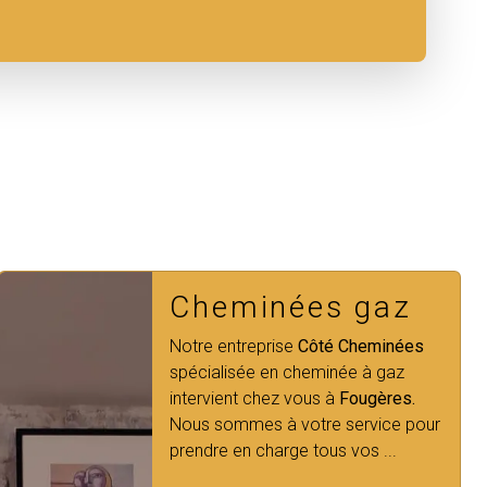
Cheminée bois
Côté Cheminées vous propose une
diversité de produits comme des
cheminées bois, électriques, au
gaz… ainsi que des poêles et des
équipements extérieur pour vos
logement dans les alentours ...