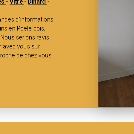
es
-
Vitré
-
Dinard
-
ndes d’informations
ns en Poele bois,
 Nous serions ravis
r avec vous sur
proche de chez vous.