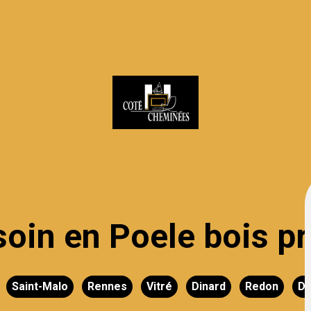
oin en Poele bois pr
Saint-Malo
Rennes
Vitré
Dinard
Redon
Di