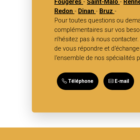
Fougères
-
Saint-Malo
-
Renn
Redon
-
Dinan
-
Bruz
-
Pour toutes questions ou dema
complémentaires sur vos besoi
n'hésitez pas à nous contacter.
de vous répondre et d’échange
l’ensemble de nos spécialités 
Téléphone
E-mail